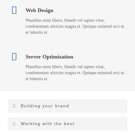
Web Design
Phasellus enim libero, blandit vel sapien vitae,
condimentum ultricies magna et. Quisque euismod orci ut
et lobortis et.
Server Optimization
Phasellus enim libero, blandit vel sapien vitae,
condimentum ultricies magna et. Quisque euismod orci ut
et lobortis et.
Building your brand
Lorem ipsum dolor sit amet, consectetur adipiscing elit. Integer
Working with the best
lorem quam, adipiscing condimentum tristique vel, eleifend sed
turpis. Pellent esque cursus arcu id magna et euismod in elem